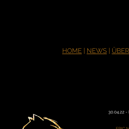
HOME
|
NEWS
|
ÜBER
30.04.22 -
EPIC M